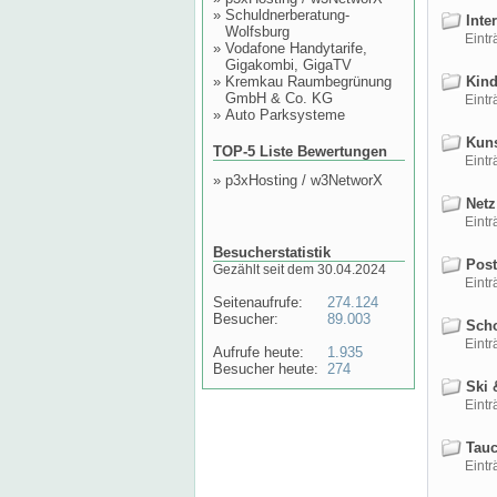
»
Schuldnerberatung-
Inte
Wolfsburg
Einträ
»
Vodafone Handytarife,
Gigakombi, GigaTV
»
Kremkau Raumbegrünung
Kind
GmbH & Co. KG
Einträ
»
Auto Parksysteme
Kuns
TOP-5 Liste Bewertungen
Einträ
»
p3xHosting / w3NetworX
Netz
Einträ
Besucherstatistik
Post
Gezählt seit dem 30.04.2024
Einträ
Seitenaufrufe:
274.124
Besucher:
89.003
Scho
Einträ
Aufrufe heute:
1.935
Besucher heute:
274
Ski 
Einträ
Tauc
Einträ