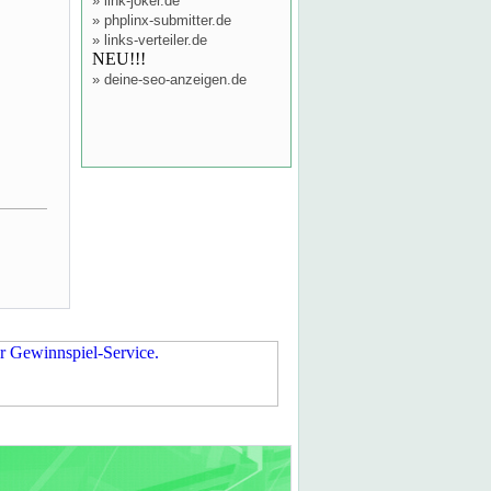
»
link-joker.de
»
phplinx-submitter.de
»
links-verteiler.de
NEU!!!
»
deine-seo-anzeigen.de