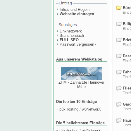
Büro
Info,s und Regeln
Einträ
Webseite eintragen
Billi
Einträ
Linknetzwerk
Branchenbuch
FULL SEO
Brie
Passwort vergessen?
Einträ
Dess
Aus unserem Webkatalog
Einträ
Fahr
Einträ
ZHM - Zahnärzte Hannover
Mitte
Flie
Einträ
Die letzten 10 Einträge
Gard
»
p3xHosting / w3NetworX
Einträ
Haus
Die 5 beliebtesten Einträge
Einträ
»
p3xHosting / w3NetworX