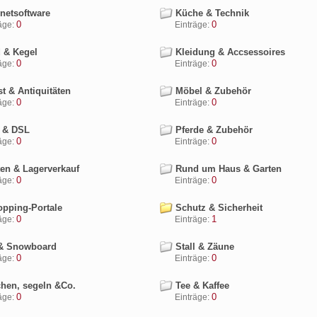
rnetsoftware
Küche & Technik
0
0
ge:
Einträge:
 & Kegel
Kleidung & Accsessoires
0
0
ge:
Einträge:
t & Antiquitäten
Möbel & Zubehör
0
0
ge:
Einträge:
 & DSL
Pferde & Zubehör
0
0
ge:
Einträge:
en & Lagerverkauf
Rund um Haus & Garten
0
0
ge:
Einträge:
pping-Portale
Schutz & Sicherheit
0
1
ge:
Einträge:
& Snowboard
Stall & Zäune
0
0
ge:
Einträge:
hen, segeln &Co.
Tee & Kaffee
0
0
ge:
Einträge: