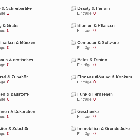
 & Schreibartikel
Beauty & Parfüm
2
0
ge:
Einträge:
g & Gratis
Blumen & Pflanzen
0
0
ge:
Einträge:
fmarken & Münzen
Computer & Software
0
0
ge:
Einträge:
ous & erotisches
Edles & Design
0
0
ge:
Einträge:
rad & Zubehör
Firmenauflösung & Konkurs
0
0
ge:
Einträge:
sen & Baustoffe
Funk & Fernsehen
0
0
ge:
Einträge:
inen & Dekoration
Geschenke
0
0
ge:
Einträge:
tier & Zubehör
Immobilien & Grundstücke
0
0
ge:
Einträge: