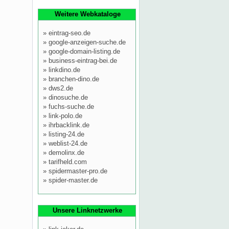
Weitere Webkataloge
»
eintrag-seo.de
»
google-anzeigen-suche.de
»
google-domain-listing.de
»
business-eintrag-bei.de
»
linkdino.de
»
branchen-dino.de
»
dws2.de
»
dinosuche.de
»
fuchs-suche.de
»
link-polo.de
»
ihrbacklink.de
»
listing-24.de
»
weblist-24.de
»
demolinx.de
»
tarifheld.com
»
spidermaster-pro.de
»
spider-master.de
Unsere Linknetzwerke