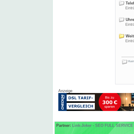
Tele
Einträ
Uhre
Einträ
Weit
Einträ
Kein
Anzeige
Partner:
Link-Joker
-
SEO FULL SERVICE