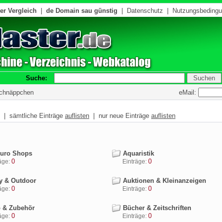
er Vergleich
|
de Domain sau günstig
|
Datenschutz
|
Nutzungsbeding
Suche:
eMail:
Schnäppchen
| sämtliche Einträge
auflisten
| nur neue Einträge
auflisten
Euro Shops
Aquaristik
0
0
ge:
Einträge:
 & Outdoor
Auktionen & Kleinanzeigen
0
0
ge:
Einträge:
 & Zubehör
Bücher & Zeitschriften
0
0
ge:
Einträge: