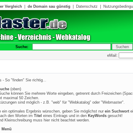
er Vergleich
|
de Domain sau günstig
|
Datenschutz
|
Nutzungsbeding
Suche:
eMail:
 - So "finden" Sie richtig...
suche
(oben)
 Suche können Sie mehrere Worte eingeben, getrennt durch Freizeichen (Spac
t maximal 50 Zeichen.
ürzungen sind möglich - z.B. "web" für "Webkatalog" oder "Webmaster".
 ein optimales Ergebnis wünschen, geben Sie möglichst nur
ein Suchwort
ei
nach den Worten im
Titel
eines Eintrags und in den
KeyWords
gesucht!
nd Kleinschreibung muss hier nicht beachtet werden.
m Menü