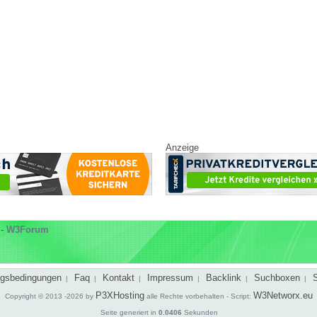
Anzeige
-
W3Forum
gsbedingungen
Faq
Kontakt
Impressum
Backlink
Suchboxen
|
|
|
|
|
|
P3XHosting
W3Networx.eu
Copyright © 2013 -2026 by
alle Rechte vorbehalten - Script:
Seite generiert in
0.0406
Sekunden