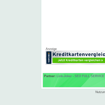
Anzeige
Partner:
Link-Joker
-
SEO FULL SERVICE
Nutzun