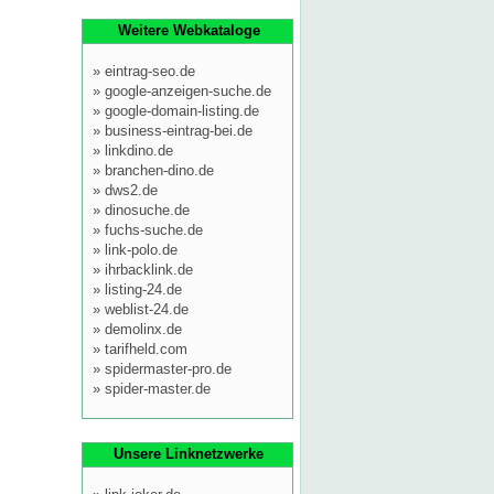
Weitere Webkataloge
»
eintrag-seo.de
»
google-anzeigen-suche.de
»
google-domain-listing.de
»
business-eintrag-bei.de
»
linkdino.de
»
branchen-dino.de
»
dws2.de
»
dinosuche.de
»
fuchs-suche.de
»
link-polo.de
»
ihrbacklink.de
»
listing-24.de
»
weblist-24.de
»
demolinx.de
»
tarifheld.com
»
spidermaster-pro.de
»
spider-master.de
Unsere Linknetzwerke