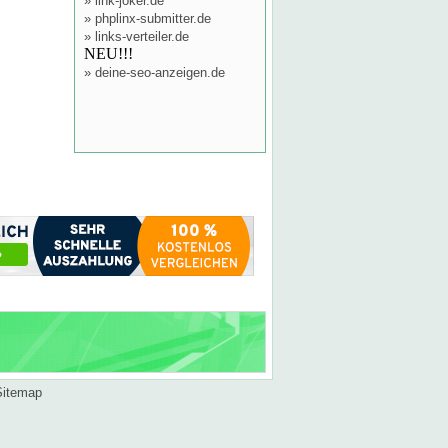
»
link-joker.de
»
phplinx-submitter.de
»
links-verteiler.de
NEU!!!
»
deine-seo-anzeigen.de
Sitemap