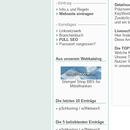
Detailsu
Präzisie
Info,s und Regeln
KeyWords
Webseite eintragen
Zusätzli
und ein b
Linknetzwerk
Livesuch
Branchenbuch
Hier fin
FULL SEO
Diese An
Passwort vergessen?
Die TOP
Welche K
Unsere T
Aus unserem Webkatalog
Nutzen Si
in unser
Stempel Shop BBS für
Mittelfranken
Die letzten 10 Einträge
»
p3xHosting / w3NetworX
Die 5 beliebtesten Einträge
»
p3xHosting / w3NetworX