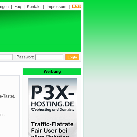
ungen
|
Faq
|
Kontakt
|
Impressum
|
Passwort:
Werbung
e-Taste),
n..