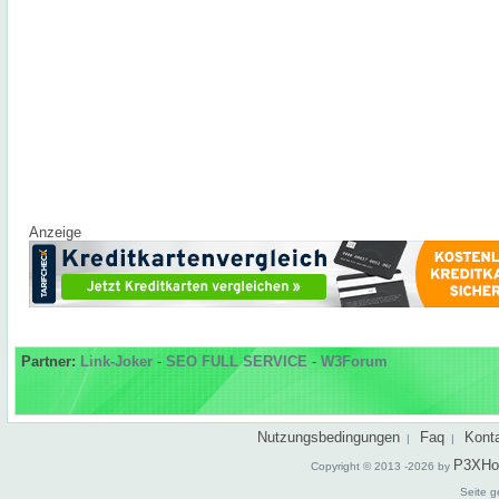
Anzeige
Partner:
Link-Joker
-
SEO FULL SERVICE
-
W3Forum
Nutzungsbedingungen
Faq
Kont
|
|
P3XHo
Copyright © 2013 -2026 by
Seite g