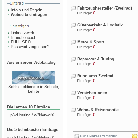
Fahrzeughersteller (Zweirad)
Info,s und Regeln
0
Einträge:
Webseite eintragen
Güterverkehr & Logistik
0
Einträge:
Linknetzwerk
Branchenbuch
FULL SEO
Motor & Sport
Passwort vergessen?
0
Einträge:
Reparatur & Tuning
Aus unserem Webkatalog
0
Einträge:
Rund ums Zweirad
0
Einträge:
Schlüsseldienste in Sehnde,
Lehrte
Versicherungen
0
Einträge:
Die letzten 10 Einträge
Wohn- & Reisemobile
0
»
p3xHosting / w3NetworX
Einträge:
Die 5 beliebtesten Einträge
Keine Einträge vorhanden
»
p3xHosting / w3NetworX