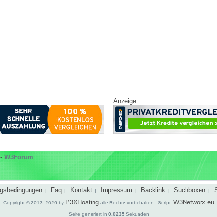
Anzeige
-
W3Forum
gsbedingungen
Faq
Kontakt
Impressum
Backlink
Suchboxen
|
|
|
|
|
|
P3XHosting
W3Networx.eu
Copyright © 2013 -2026 by
alle Rechte vorbehalten - Script:
Seite generiert in
0.0235
Sekunden