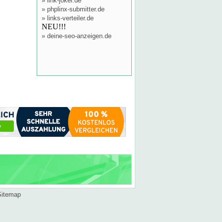
»
link-joker.de
»
phplinx-submitter.de
»
links-verteiler.de
NEU!!!
»
deine-seo-anzeigen.de
Sitemap