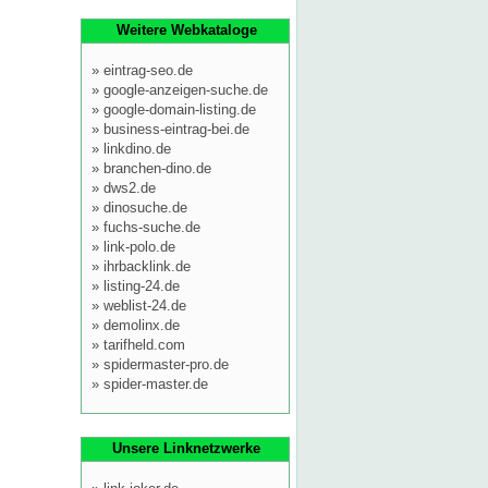
Weitere Webkataloge
»
eintrag-seo.de
»
google-anzeigen-suche.de
»
google-domain-listing.de
»
business-eintrag-bei.de
»
linkdino.de
»
branchen-dino.de
»
dws2.de
»
dinosuche.de
»
fuchs-suche.de
»
link-polo.de
»
ihrbacklink.de
»
listing-24.de
»
weblist-24.de
»
demolinx.de
»
tarifheld.com
»
spidermaster-pro.de
»
spider-master.de
Unsere Linknetzwerke