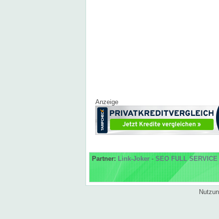
Anzeige
Partner:
Link-Joker
-
SEO FULL SERVICE
Nutzun