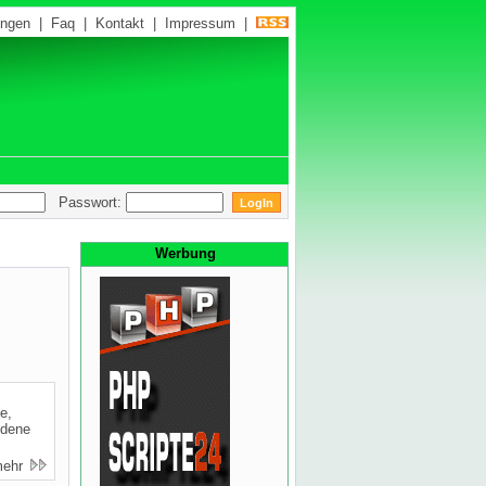
ungen
|
Faq
|
Kontakt
|
Impressum
|
Passwort:
Werbung
e,
edene
mehr