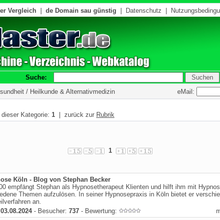
er Vergleich
|
de Domain sau günstig
|
Datenschutz
|
Nutzungsbeding
Suche:
eMail:
sundheit / Heilkunde & Alternativmedizin
n dieser Kategorie:
1
| zurück zur
Rubrik
1
ose Köln - Blog von Stephan Becker
00 empfängt Stephan als Hypnosetherapeut Klienten und hilft ihm mit Hypnos
edene Themen aufzulösen. In seiner Hypnosepraxis in Köln bietet er verschi
ilverfahren an.
:
03.08.2024
- Besucher:
737
- Bewertung: