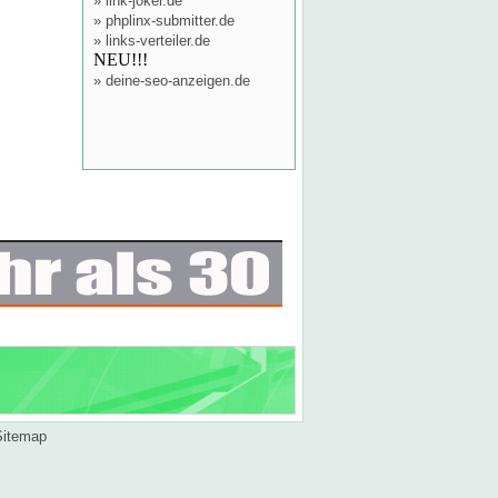
»
link-joker.de
»
phplinx-submitter.de
»
links-verteiler.de
NEU!!!
»
deine-seo-anzeigen.de
Sitemap