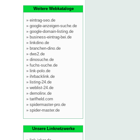
Weitere Webkataloge
»
eintrag-seo.de
»
google-anzeigen-suche.de
»
google-domain-listing.de
»
business-eintrag-bei.de
»
linkdino.de
»
branchen-dino.de
»
dws2.de
»
dinosuche.de
»
fuchs-suche.de
»
link-polo.de
»
ihrbacklink.de
»
listing-24.de
»
weblist-24.de
»
demolinx.de
»
tarifheld.com
»
spidermaster-pro.de
»
spider-master.de
Unsere Linknetzwerke