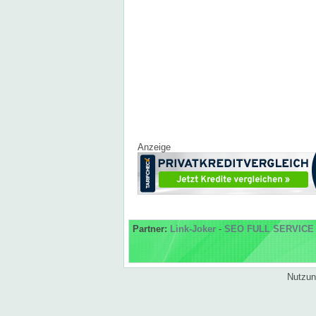
Anzeige
Partner:
Link-Joker
-
SEO FULL SERVICE
Nutzun