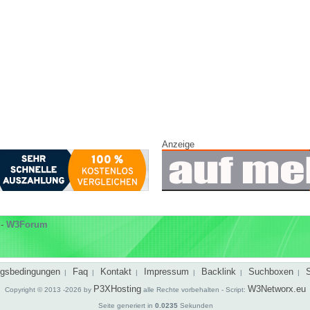
Anzeige
-
W3Forum
gsbedingungen
Faq
Kontakt
Impressum
Backlink
Suchboxen
|
|
|
|
|
|
P3XHosting
W3Networx.eu
Copyright © 2013 -2026 by
alle Rechte vorbehalten - Script:
Seite generiert in
0.0235
Sekunden